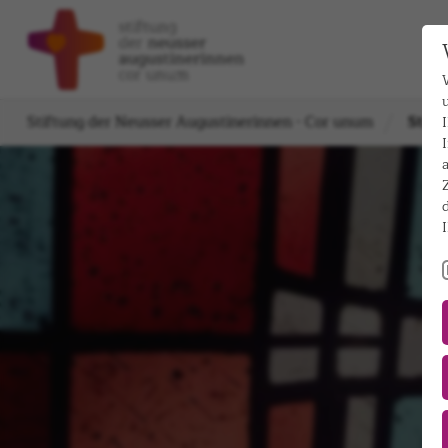
Stiftung der Neusser Augustinerinnen - Cor unum
St. A