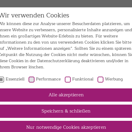
Wir verwenden Cookies
Wir können diese zur Analyse unserer Besucherdaten platzieren, um
unsere Website zu verbessern, personalisierte Inhalte anzuzeigen und
ugustinus Gruppe
Ihnen ein großartiges Website-Erlebnis zu bieten. Für weitere
Informationen zu den von uns verwendeten Cookies klicken Sie bitte
auf „Weitere Informationen anzeigen“. Sollten Sie zu einem späteren
Zeitpunkt die Nutzung der Cookies nicht mehr wünschen, können Si
diese Cookies in der Datenschutzerklärung deaktivieren und/oder in
Ihrem Browser löschen.
Essenziell
Performance
Funktional
Werbung
wegweisend. menschlich. stark.
Alle akzeptieren
St. Augustinus Grupp
Speichern & schließen
Nur notwendige Cookies akzeptieren