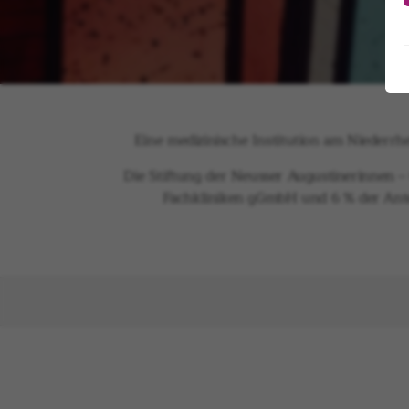
Eine medizinische Institution am Niederrh
Die Stiftung der Neusser Augustinerinnen – 
Fachkliniken gGmbH und 6 % der Anteil