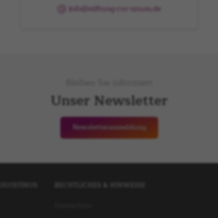
info@stiftung-cor-unum.de
Bleiben Sie informiert
Unser Newsletter
Newsletteranmeldung
AUGUSTINUS
RECHTLICHES & HINWEISE
Datenschutz