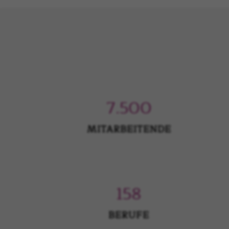
7.500
MITARBEITENDE
158
BERUFE