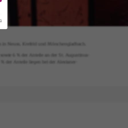
m
em in Neuss, Krefeld und Mönchengladbach.
sowie 6 % der Anteile an der St. Augustinus-
 der Anteile liegen bei der Alexianer-