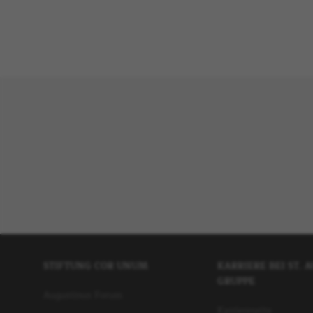
STIFTUNG COR UNUM
KARRIERE BEI ST. 
GRUPPE
Augustinus Forum
Karriereseite